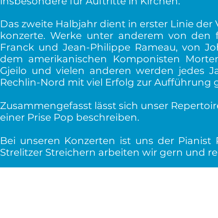
insbesondere für Auftritte in
Kirchen.
Das zweite Halbjahr dient in erster Linie de
konzerte. Werke unter anderem von den 
Franck und Jean-Philippe Rameau, von Jo
dem amerikanischen Komponisten Morten
Gjeilo und vielen anderen werden jedes J
Rechlin-Nord mit viel Erfolg zur Aufführung 
Zusammengefasst lässt sich unser Repertoire
einer Prise Pop beschreiben.
Bei unseren Konzerten ist uns der Pianist 
Strelitzer Streichern arbeiten wir gern und
r
© 2026 Konzertchor Neustr